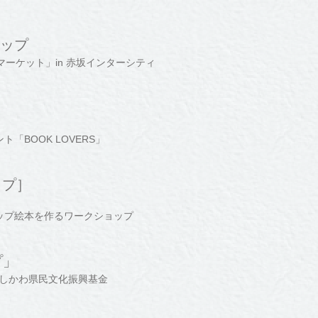
ョップ
ーケット」in 赤坂インターシティ
ベント「BOOK LOVERS」
ップ］
ポップアップ絵本を作るワークショップ
プ」
いしかわ県民文化振興基金
）