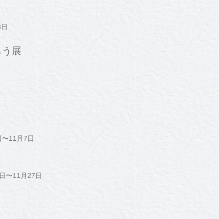
8日
らう展
〜11月7日
日〜11月27日