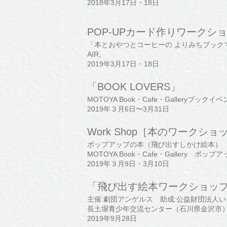
2018年3月17日・18日
POP-UPカード作りワークシ
「本とおやつとコーヒーの よりみちブックマ
AIR。
2019年3月17日・18日
「BOOK LOVERS」
MOTOYA Book・Cafe・Galleryブックイ
2019年３月6日〜3月31日
Work Shop［本のワークショ
ポップアップの本（飛び出すしかけ絵本）
MOTOYA Book・Cafe・Gallery 
2019年３月9日・3月10日
「飛び出す絵本ワークショッ
主催:劇団アンゲルス 助成:公益財団法人
長土塀青少年交流センター（石川県金沢市
2019年9月28日