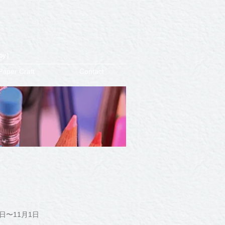
by］
Paper Craft
Contact
日〜11月1日