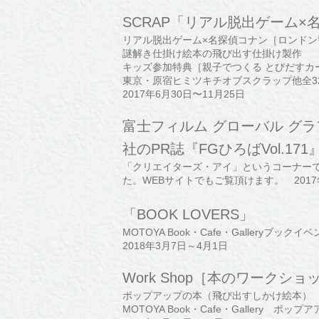
SCRAP「リアル脱出ゲーム×
リアル脱出ゲーム×名探偵コナン［ロンドン
謎解き仕掛け絵本の飛び出す仕掛け製作
キッズ参加特典［親子でつくる とびだすカ
東京・原宿ヒミツキチオブスクラップ他全3
2017年6月30日〜11月25日
富士フィルム グローバル グ
社のPR誌『FGひろばVol.171
「クリエイターズ・アイ」というコーナー
た。WEBサイトでもご覧頂けます。 2017
「BOOK LOVERS」
MOTOYA Book・Cafe・Galleryブックイ
2018年3月7日～4月1日
Work Shop［本のワークショ
ポップアップの本（飛び出すしかけ絵本）
MOTOYA Book・Cafe・Gallery 