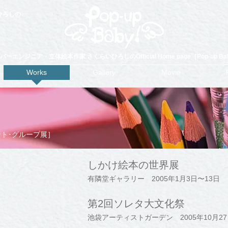
ひろしの
］
パーエンジニア・立体絵本作家 さくらいひろしのOfficial Home page［Pop-up Ba
Works
Gallery
Movie
ト･グループ展］
しかけ絵本の世界展
有隣堂ギャラリー 2005年1月3日〜13日
第2回ソレタ大文化祭
池袋アーティストガーデン 2005年10月27