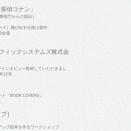
名探偵コナン」
警視庁からの脱出］
ード］飛び出す仕掛け製作
2会場
ラフィックシステムズ株式会
』
でインタビュー取材していただきまし
年12月
ベント「BOOK LOVERS」
ップ］
ポップアアップ絵本を作るワークショップ