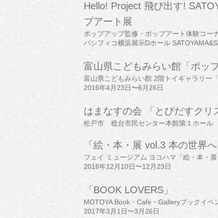
Hello! Project 飛び出す! 
プアート展
ポップアップ監修・ポップアート体験コー
パシフィコ横浜展示Dホール SATOYAMA&SA
富山県こどもみらい館「ポッ
富山県こどもみらい館 2階トイギャラリー
2016年4月23日〜6月26日
はまなすの会 「とびだすクリ
松戸市 稔台市民センター本館第１ホール 20
「絵・本・展 vol.3 本の世
フェイ ミュージアム ヨコハマ「絵・本・展 v
2016年12月10日〜12月23日
「BOOK LOVERS」
MOTOYA Book・Cafe・Galleryブックイ
2017年3月1日〜3月26日